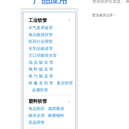
产品应用
您现在的位置是：
暂无相关记录！
工业软管
水气多用途管
|
食品输送软管
|
医药行业用管
|
化学品输送管
|
大口径吸排水管
|
油 品 输 送 管
|
物 料 输 送 管
|
蒸 汽 输 送 管
|
铁 氟 龙 软 管
复合软管
|
金属软管
|
塑料软管
食品医药
烟类吸排
|
|
吸排水用
耐磨物料
|
|
高温用管