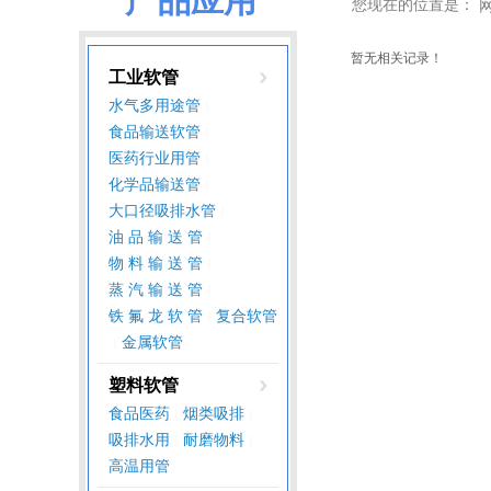
产品应用
您现在的位置是：
暂无相关记录！
工业软管
水气多用途管
|
食品输送软管
|
医药行业用管
|
化学品输送管
|
大口径吸排水管
|
油 品 输 送 管
|
物 料 输 送 管
|
蒸 汽 输 送 管
|
铁 氟 龙 软 管
复合软管
|
金属软管
|
塑料软管
食品医药
烟类吸排
|
|
吸排水用
耐磨物料
|
|
高温用管